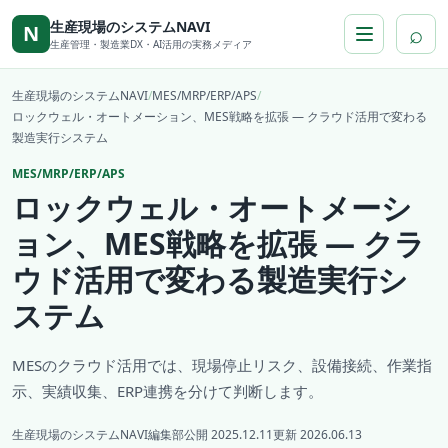
本文へ移動
生産現場のシステムNAVI
⌕
N
生産管理・製造業DX・AI活用の実務メディア
生産現場のシステムNAVI
/
MES/MRP/ERP/APS
/
ロックウェル・オートメーション、MES戦略を拡張 ― クラウド活用で変わる
製造実行システム
MES/MRP/ERP/APS
ロックウェル・オートメーシ
ョン、MES戦略を拡張 ― クラ
ウド活用で変わる製造実行シ
ステム
MESのクラウド活用では、現場停止リスク、設備接続、作業指
示、実績収集、ERP連携を分けて判断します。
生産現場のシステムNAVI編集部
公開 2025.12.11
更新 2026.06.13