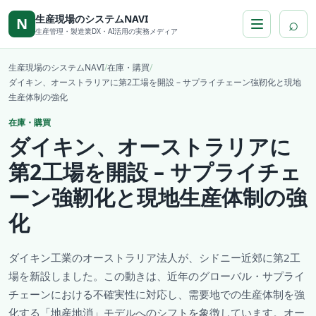
本文へ移動
生産現場のシステムNAVI
⌕
N
生産管理・製造業DX・AI活用の実務メディア
生産現場のシステムNAVI
/
在庫・購買
/
ダイキン、オーストラリアに第2工場を開設 – サプライチェーン強靭化と現地
生産体制の強化
在庫・購買
ダイキン、オーストラリアに
第2工場を開設 – サプライチェ
ーン強靭化と現地生産体制の強
化
ダイキン工業のオーストラリア法人が、シドニー近郊に第2工
場を新設しました。この動きは、近年のグローバル・サプライ
チェーンにおける不確実性に対応し、需要地での生産体制を強
化する「地産地消」モデルへのシフトを象徴しています。オー