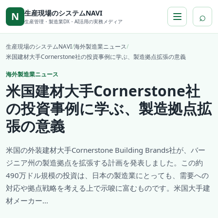
本文へ移動
生産現場のシステムNAVI
⌕
N
生産管理・製造業DX・AI活用の実務メディア
生産現場のシステムNAVI
/
海外製造業ニュース
/
米国建材大手Cornerstone社の投資事例に学ぶ、製造拠点拡張の意義
海外製造業ニュース
米国建材大手Cornerstone社
の投資事例に学ぶ、製造拠点拡
張の意義
米国の外装建材大手Cornerstone Building Brands社が、バー
ジニア州の製造拠点を拡張する計画を発表しました。この約
490万ドル規模の投資は、日本の製造業にとっても、需要への
対応や拠点戦略を考える上で示唆に富むものです。米国大手建
材メーカー...