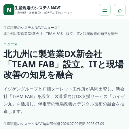
本文へ移動
生産現場のシステムNAVI
⌕
N
生産管理・製造業DX・AI活用の実務メディア
生産現場のシステムNAVI
/
ニュース
/
北九州に製造業DX新会社「TEAM FAB」設立。ITと現場改善の知見を融合
ニュース
北九州に製造業DX新会社
「TEAM FAB」設立。ITと現場
改善の知見を融合
イジゲングループと戸畑ターレット工作所が共同出資し、新会
社「TEAM FAB」を設立。製造業向けDX支援サービス「カイゼ
ン丸」を活用し、伴走型の現場改善とデジタル技術の融合を推
進します。
生産現場のシステムNAVI編集部
公開 2026.07.09
更新 2026.07.09