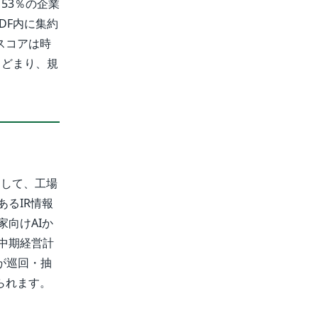
53％の企業
DF内に集約
スコアは時
とどまり、規
として、工場
るIR情報
向けAIか
中期経営計
が巡回・抽
られます。