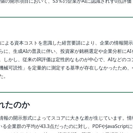
値の開示項目において、53％の企業がAIに認識されず0点評価
東証による資本コストを意識した経営要請により、企業の情報開
らに、生成AIの普及に伴い、投資家が銘柄選定や企業分析にAI
。しかし、従来のIR評価は定性的なものが中心で、AIなどのコ
機械可読性」を定量的に測定する基準が存在しなかったため、
た。
れたのか
情報の開示形式によってスコアに大きな差が生じています。情
る企業群の平均が43.3点だったのに対し、PDFやJavaScrip