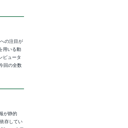
示への注目が
を用いる動
ンピュータ
今回の全数
報が静的
tに依存してい