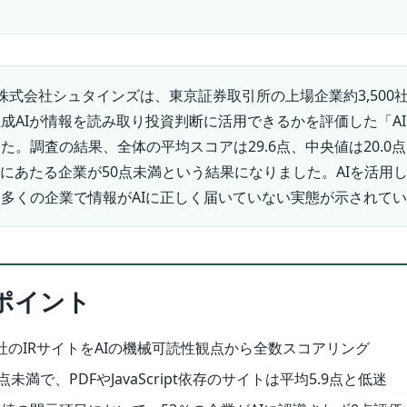
株式会社シュタインズは、東京証券取引所の上場企業約3,500社
成AIが情報を読み取り投資判断に活用できるかを評価した「AI 
た。調査の結果、全体の平均スコアは29.6点、中央値は20.0
7％にあたる企業が50点未満という結果になりました。AIを活用
多くの企業で情報がAIに正しく届いていない実態が示されて
ポイント
0社のIRサイトをAIの機械可読性観点から全数スコアリング
未満で、PDFやJavaScript依存のサイトは平均5.9点と低迷