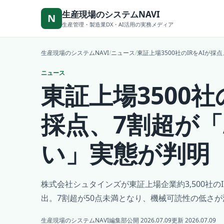
本文へ移動
生産現場のシステムNAVI
N
生産管理・製造業DX・AI活用の実務メディア
生産現場のシステムNAVI
/
ニュース
/
東証上場3500社のIRをAIが
ニュース
東証上場3500社
採点、7割超が「
い」実態が判明
株式会社シュタインズが東証上場企業約3,500社のI
出。7割超が50点未満となり、機械可読性の低さ
生産現場のシステムNAVI編集部
公開 2026.07.09
更新 2026.07.09