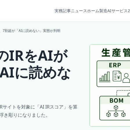
実務記事
ニュース
ホーム
製造AIサービス2
採点、7割超が「AIに読めない」実態が判明
のIRをAIが
AIに読めな
Rサイトを対象に「AI IRスコア」を算
が浮き彫りになりました。