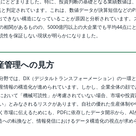
9点にとどまりました。特に、投資判断の基礎となる業績数値は、
0点と判定されています。これは、数値データが決算短信などのP
抽出できない構造になっていることが原因と分析されています。
の相関があるものの、5000億円以上の大企業でも平均44点に
読性を保証しない現状が明らかになりました。
産管理への見方
分野では、DX（デジタルトランスフォーメーション）の一環
産情報の構造化が進められています。しかし、企業全体の顔であ
において「機械可読性」が考慮されていない場合、市場や投資家
い」とみなされるリスクがあります。自社の優れた生産体制や
く市場に伝えるためにも、PDFに依存したデータ開示から、AI
構造への転換など、情報発信におけるデータ構造化の視点が求め