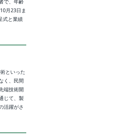
者で、年齢
0月23日ま
呈式と業績
技術といった
なく、民間
先端技術開
通じて、製
の活躍がさ