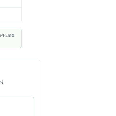
責任は編集
です