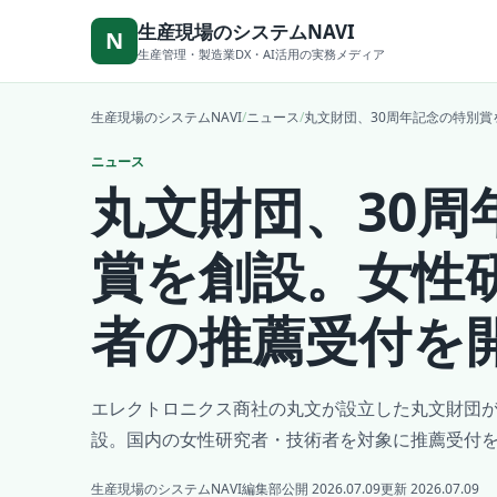
本文へ移動
生産現場のシステムNAVI
N
生産管理・製造業DX・AI活用の実務メディア
生産現場のシステムNAVI
/
ニュース
/
丸文財団、30周年記念の特別
ニュース
丸文財団、30周
賞を創設。女性
者の推薦受付を
エレクトロニクス商社の丸文が設立した丸文財団が
設。国内の女性研究者・技術者を対象に推薦受付
生産現場のシステムNAVI編集部
公開 2026.07.09
更新 2026.07.09