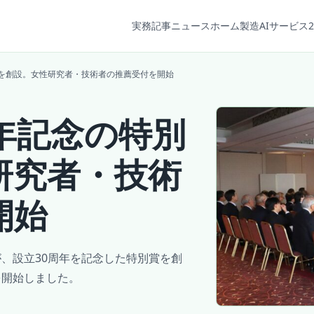
実務記事
ニュース
ホーム
製造AIサービス2
賞を創設。女性研究者・技術者の推薦受付を開始
年記念の特別
研究者・技術
開始
、設立30周年を記念した特別賞を創
を開始しました。