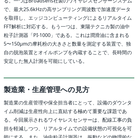
る。一つはBroadsens社製のワイヤレスセンサーシステム
で、最大25.6kHzの高サンプリング周波数で加速度データ
を取得し、エッジコンピューティングによるリアルタイム
FFT解析に対応する。もう一つは、東陽テクニカ製の油中
粒子計測器「PI-1000」である。これは潤滑油に含まれる
5〜150µmの摩耗粉の大きさと数量を測定する装置で、独
自の脱泡装置とオイルポンプを内蔵することで、長時間の
安定した無人計測を可能にしている。
製造業・生産管理への見方
製造業の生産管理や保全担当者にとって、設備のダウンタ
イム削減は生産性向上に直結する極めて重要な課題であ
る。今回展示されるワイヤレスセンサーは、配線工事の負
担を軽減しつつ、リアルタイムでの設備状態の可視化を可
能にする。また、油中粒子計測器は、振動などの物理的な