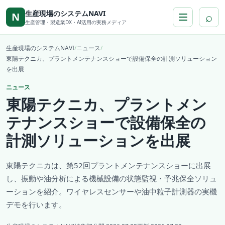
本文へ移動
生産現場のシステムNAVI
⌕
N
生産管理・製造業DX・AI活用の実務メディア
生産現場のシステムNAVI
/
ニュース
/
東陽テクニカ、プラントメンテナンスショーで設備保全の計測ソリューション
を出展
ニュース
東陽テクニカ、プラントメン
テナンスショーで設備保全の
計測ソリューションを出展
東陽テクニカは、第52回プラントメンテナンスショーに出展
し、振動や油分析による機械設備の状態監視・予兆保全ソリュ
ーションを紹介。ワイヤレスセンサーや油中粒子計測器の実機
デモを行います。