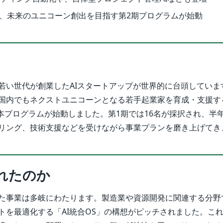
らは、未来のユニコーン創出を目指す第2期プログラムが始動
若い世代が創業したAIスタートアップが世界的に台頭していま
国内でもネクストユニコーンとなる若手起業家を育成・支援す
に本プログラムが始動しました。第1期では16名が採択され、半
リング、技術支援などを受けながら事業プランを磨き上げてき
れたのか
た事業は多岐にわたります。製造業や資源開発に関連する分野
トを最適化する「AI統合OS」の構想がピッチされました。こ