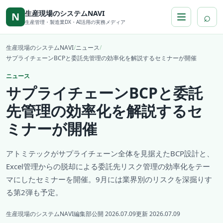
本文へ移動
生産現場のシステムNAVI
⌕
N
生産管理・製造業DX・AI活用の実務メディア
生産現場のシステムNAVI
/
ニュース
/
サプライチェーンBCPと委託先管理の効率化を解説するセミナーが開催
ニュース
サプライチェーンBCPと委託
先管理の効率化を解説するセ
ミナーが開催
アトミテックがサプライチェーン全体を見据えたBCP設計と、
Excel管理からの脱却による委託先リスク管理の効率化をテー
マにしたセミナーを開催。9月には業界別のリスクを深掘りす
る第2弾も予定。
生産現場のシステムNAVI編集部
公開 2026.07.09
更新 2026.07.09