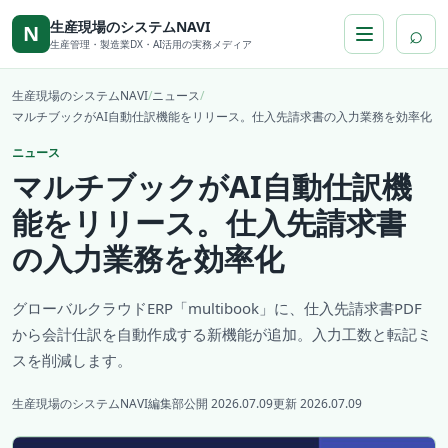
本文へ移動
生産現場のシステムNAVI
⌕
N
生産管理・製造業DX・AI活用の実務メディア
生産現場のシステムNAVI
/
ニュース
/
マルチブックがAI自動仕訳機能をリリース。仕入先請求書の入力業務を効率化
ニュース
マルチブックがAI自動仕訳機
能をリリース。仕入先請求書
の入力業務を効率化
グローバルクラウドERP「multibook」に、仕入先請求書PDF
から会計仕訳を自動作成する新機能が追加。入力工数と転記ミ
スを削減します。
生産現場のシステムNAVI編集部
公開 2026.07.09
更新 2026.07.09