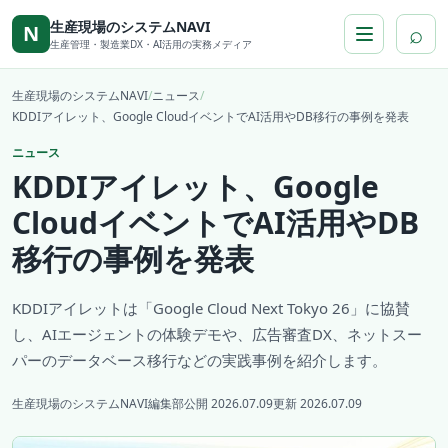
本文へ移動
生産現場のシステムNAVI
⌕
N
生産管理・製造業DX・AI活用の実務メディア
生産現場のシステムNAVI
/
ニュース
/
KDDIアイレット、Google CloudイベントでAI活用やDB移行の事例を発表
ニュース
KDDIアイレット、Google
CloudイベントでAI活用やDB
移行の事例を発表
KDDIアイレットは「Google Cloud Next Tokyo 26」に協賛
し、AIエージェントの体験デモや、広告審査DX、ネットスー
パーのデータベース移行などの実践事例を紹介します。
生産現場のシステムNAVI編集部
公開 2026.07.09
更新 2026.07.09