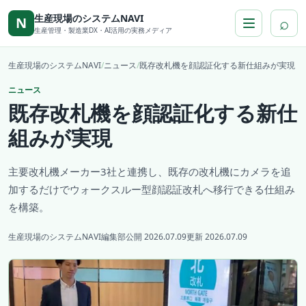
本文へ移動
生産現場のシステムNAVI
⌕
N
生産管理・製造業DX・AI活用の実務メディア
生産現場のシステムNAVI
/
ニュース
/
既存改札機を顔認証化する新仕組みが実現
ニュース
既存改札機を顔認証化する新仕
組みが実現
主要改札機メーカー3社と連携し、既存の改札機にカメラを追
加するだけでウォークスルー型顔認証改札へ移行できる仕組み
を構築。
生産現場のシステムNAVI編集部
公開 2026.07.09
更新 2026.07.09