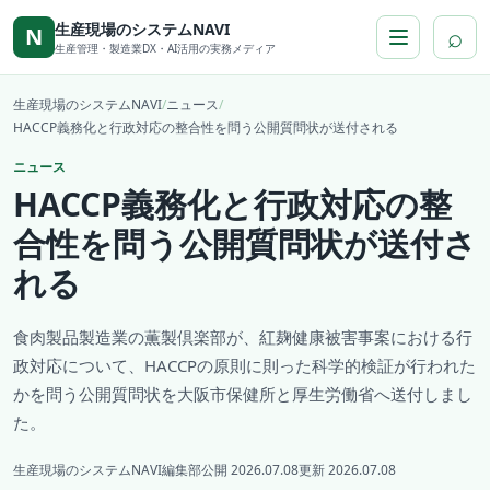
本文へ移動
生産現場のシステムNAVI
⌕
N
生産管理・製造業DX・AI活用の実務メディア
生産現場のシステムNAVI
/
ニュース
/
HACCP義務化と行政対応の整合性を問う公開質問状が送付される
ニュース
HACCP義務化と行政対応の整
合性を問う公開質問状が送付さ
れる
食肉製品製造業の薫製倶楽部が、紅麹健康被害事案における行
政対応について、HACCPの原則に則った科学的検証が行われた
かを問う公開質問状を大阪市保健所と厚生労働省へ送付しまし
た。
生産現場のシステムNAVI編集部
公開 2026.07.08
更新 2026.07.08