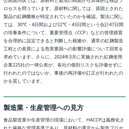
公開質問状では、原材料と製法の両面から具体的な検証プ
ロセスを問うています。原材料に関しては、原因とされた
製品の紅麹菌株が特定されていたのかを確認。製法に関し
ては、30℃・4日間および22℃・43日間という合計47日間
の培養条件について、重要管理点（CCP）などの管理措置
を合理的に設定できると判断した根拠や、通常の紅麹製造
工程との差異による危害要因への影響評価について回答を
求めています。さらに、2024年3月に実施された紅麹使用
企業225社の一律公表が、各社の個別リスクを評価せずに
行われたのではないか、事後の再評価や訂正が行われたの
かを質しています。
製造業・生産管理への見方
食品製造業や生産管理の現場において、HACCPは義務化さ
れた厳格な管理基準であり、原材料の選定から製造プロセ