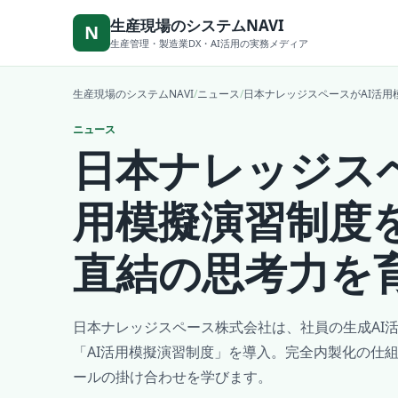
本文へ移動
生産現場のシステムNAVI
N
生産管理・製造業DX・AI活用の実務メディア
生産現場のシステムNAVI
/
ニュース
/
日本ナレッジスペースがAI活
ニュース
日本ナレッジスペ
用模擬演習制度
直結の思考力を
日本ナレッジスペース株式会社は、社員の生成AI
「AI活用模擬演習制度」を導入。完全内製化の仕
ールの掛け合わせを学びます。