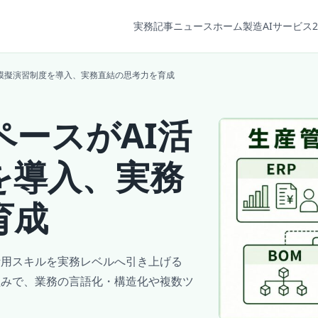
実務記事
ニュース
ホーム
製造AIサービス2
用模擬演習制度を導入、実務直結の思考力を育成
ースがAI活
を導入、実務
育成
活用スキルを実務レベルへ引き上げる
組みで、業務の言語化・構造化や複数ツ