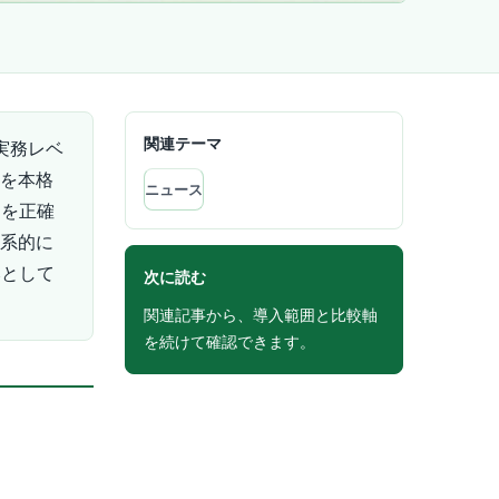
関連テーマ
実務レベ
」を本格
ニュース
提を正確
体系的に
みとして
次に読む
関連記事から、導入範囲と比較軸
を続けて確認できます。
す