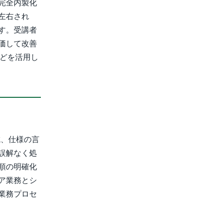
完全内製化
左右され
す。受講者
価して改善
などを活用し
成、仕様の言
誤解なく処
順の明確化
ア業務とシ
業務プロセ