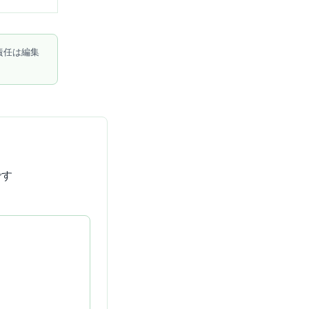
責任は編集
です