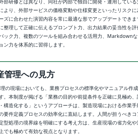
外部研修とは異なり、同社が内部で独自に開発・運用している
により、外部サービスの価格変動や仕様変更といったリスクに
ーズに合わせた演習内容を常に最適な形でアップデートできま
に整理して正確に伝えるプロンプト力、出力結果の妥当性を評
バック力、複数のツールを組み合わせる活用力、Markdown
ョン力を体系的に習得します。
産管理への見方
管理の現場においても、業務プロセスの標準化やマニュアル作
す。本制度が掲げる「業務の目的や前提条件を正確に見極め、
・構造化する」というアプローチは、製造現場における作業手
の要件定義プロセスの効率化に直結します。人間が担うべきコ
定型処理の境界線を明確にする考え方は、生産現場の省力化や
上でも極めて有効な視点となります。