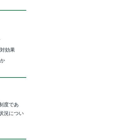
か
用対効果
るか
制度であ
状況につい