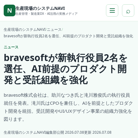
本文へ移動
生産現場のシステムNAVI
⌕
N
生産管理・製造業DX・AI活用の実務メディア
生産現場のシステムNAVI
/
ニュース
/
bravesoftが新執行役員2名を選任、AI前提のプロダクト開発と受託組織を強化
ニュース
bravesoftが新執行役員2名を
選任、AI前提のプロダクト開
発と受託組織を強化
bravesoft株式会社は、助川なつき氏と滝川雅俊氏の執行役員
就任を発表。滝川氏はCPOを兼任し、AIを前提としたプロダク
ト開発を統括。受託開発やUI/UXデザイン事業の組織力強化を
図ります。
生産現場のシステムNAVI編集部
公開 2026.07.08
更新 2026.07.08