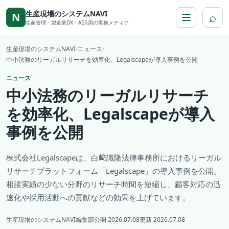
本文へ移動
生産現場のシステムNAVI
⌕
N
生産管理・製造業DX・AI活用の実務メディア
生産現場のシステムNAVI
/
ニュース
/
中小法務のリーガルリサーチを効率化、Legalscapeが導入事例を公開
ニュース
中小法務のリーガルリサーチ
を効率化、Legalscapeが導入
事例を公開
株式会社Legalscapeは、白﨑識隆法律事務所におけるリーガル
リサーチプラットフォーム「Legalscape」の導入事例を公開。
相談実績の少ない分野のリサーチ時間を短縮し、顧客対応の迅
速化や採用活動への貢献などの効果を上げています。
生産現場のシステムNAVI編集部
公開 2026.07.08
更新 2026.07.08