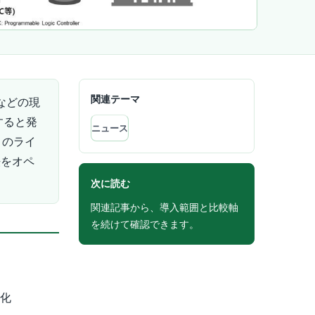
関連テーマ
などの現
すると発
ニュース
」のライ
法をオペ
次に読む
関連記事から、導入範囲と比較軸
を続けて確認できます。
視化