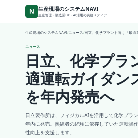
本文へ移動
生産現場のシステムNAVI
N
生産管理・製造業DX・AI活用の実務メディア
生産現場のシステムNAVI
/
ニュース
/
日立、化学プラント向け「最適
ニュース
日立、化学プラ
適運転ガイダン
を年内発売へ
日立製作所は、フィジカルAIを活用して化学プラ
年内に発売。熟練者の経験に依存していた運転操
性向上を支援します。