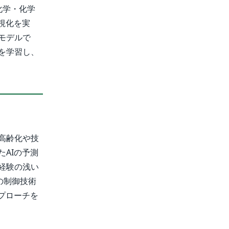
化学・化学
視化を実
モデルで
を学習し、
高齢化や技
AIの予測
経験の浅い
の制御技術
プローチを