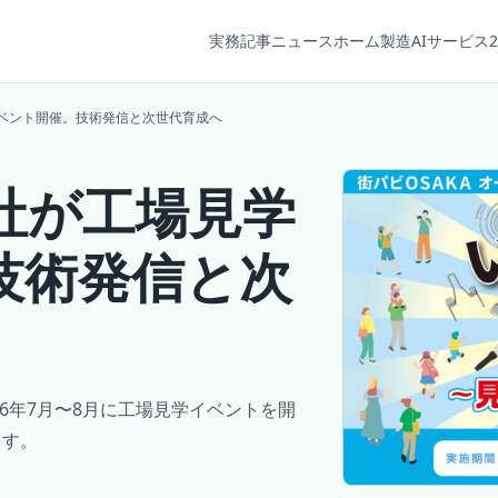
実務記事
ニュース
ホーム
製造AIサービス2
イベント開催。技術発信と次世代育成へ
社が工場見学
技術発信と次
26年7月〜8月に工場見学イベントを開
ます。