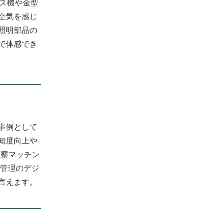
ス機や金型
空気を感じ
照明部品の
で体感でき
事例として
知度向上や
視察マッチン
客管理のデジ
言えます。