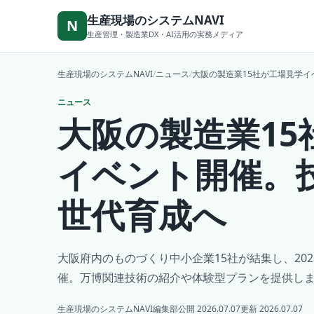
本文へ移動
生産現場のシステムNAVI
N
生産管理・製造業DX・AI活用の実務メディア
生産現場のシステムNAVI
/
ニュース
/
大阪の製造業15社が工場見学
ニュース
大阪の製造業15
イベント開催。
世代育成へ
大阪府内のものづくり中小企業15社が結集し、20
催。万博関連技術の紹介や体験型プランを提供し
生産現場のシステムNAVI編集部
公開 2026.07.07
更新 2026.07.07