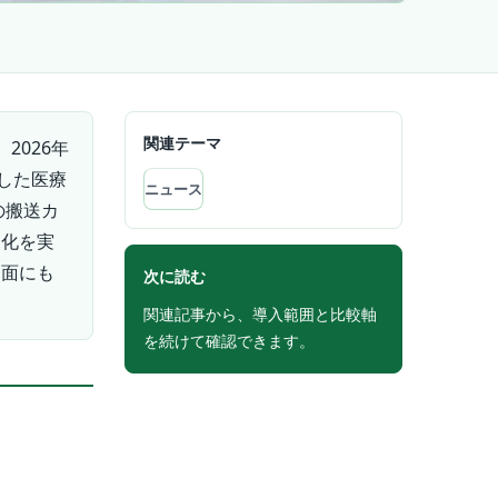
関連テーマ
2026年
発した医療
ニュース
の搬送カ
動化を実
ィ面にも
次に読む
関連記事から、導入範囲と比較軸
を続けて確認できます。