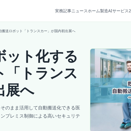
実務記事
ニュース
ホーム
製造AIサービス2
動搬送ロボット「トランスカー」が国内初出展へ
ボット化する
ト「トランス
出展へ
をそのまま活用して自動搬送化できる医
オンプレミス制御による高いセキュリテ