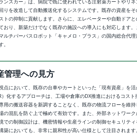
ランスカー」は、病院で既に使われている注射薬カートやリネ
回りを改造して自動搬送化するシステムです。既存の資産をそ
ストの抑制に貢献します。さらに、エレベーターや自動ドアと
ており、新築だけでなく既存の施設への導入にも対応します。
マルチパーパスロボット「キャメロ・プラス」の国内総合代理
す。
産管理への見方
視点において、既存の台車やカートといった「現有資産」を活
AMR）化するアプローチは、工場や倉庫のDX推進におけるコスト
専用の搬送容器を新調することなく、既存の物流フローを維持
場の混乱を防ぐ上で極めて有効です。また、外部ネットワーク
境での制御設計は、機密情報や生産ラインの制御セキュリティ
構築においても、非常に親和性が高い仕様として注目されます