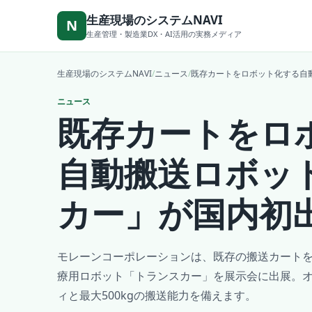
本文へ移動
生産現場のシステムNAVI
N
生産管理・製造業DX・AI活用の実務メディア
生産現場のシステムNAVI
/
ニュース
/
既存カートをロボット化する自
ニュース
既存カートをロ
自動搬送ロボッ
カー」が国内初
モレーンコーポレーションは、既存の搬送カート
療用ロボット「トランスカー」を展示会に出展。
ィと最大500kgの搬送能力を備えます。