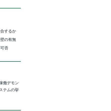
適合するか
障壁の有無
携可否
稼働デモン
ステムの挙