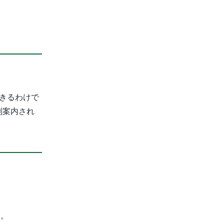
きるわけで
別案内され
す。