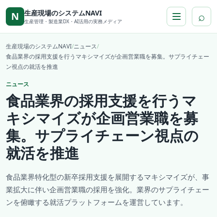
本文へ移動
生産現場のシステムNAVI
⌕
N
生産管理・製造業DX・AI活用の実務メディア
生産現場のシステムNAVI
/
ニュース
/
食品業界の採用支援を行うマキシマイズが企画営業職を募集。サプライチェー
ン視点の就活を推進
ニュース
食品業界の採用支援を行うマ
キシマイズが企画営業職を募
集。サプライチェーン視点の
就活を推進
食品業界特化型の新卒採用支援を展開するマキシマイズが、事
業拡大に伴い企画営業職の採用を強化。業界のサプライチェー
ンを俯瞰する就活プラットフォームを運営しています。