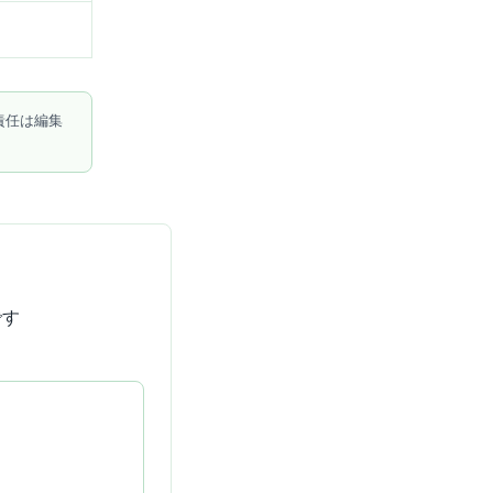
責任は編集
です