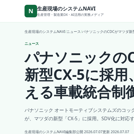
本文へ移動
生産現場のシステムNAVI
N
生産管理・製造業DX・AI活用の実務メディア
生産現場のシステムNAVI
/
ニュース
/
パナソニックのCDCがマツダ新型
ニュース
パナソニックのC
新型CX-5に採用
える車載統合制
パナソニック オートモーティブシステムズのコッ
が、マツダの新型「CX-5」に採用。SDV化に対
生産現場のシステムNAVI編集部
公開 2026.07.07
更新 2026.07.07