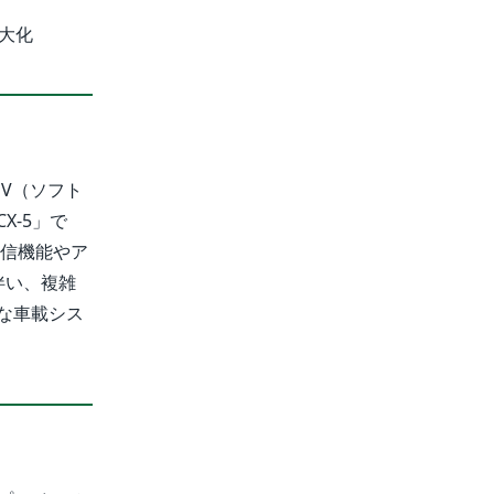
最大化
V（ソフト
-5」で
、通信機能やア
伴い、複雑
な車載シス