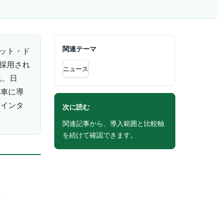
関連テーマ
ット・ド
に採用され
ニュース
れ、日
型車に導
・インタ
次に読む
関連記事から、導入範囲と比較軸
を続けて確認できます。
C