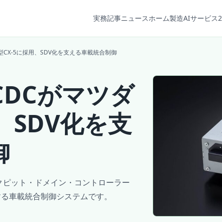
実務記事
ニュース
ホーム
製造AIサービス2
CX-5に採用、SDV化を支える車載統合制御
DCがマツダ
、SDV化を支
御
クピット・ドメイン・コントローラー
応する車載統合制御システムです。