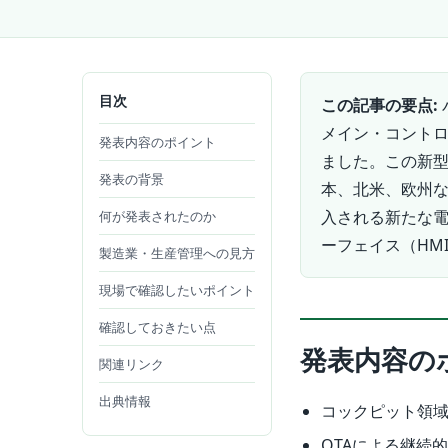
目次
この記事の要点:
メイン・コントロ
発表内容のポイント
ました。この新型
発表の背景
本、北米、欧州な
入される新たな
何が発表されたのか
ーフェイス（HM
製造業・生産管理への見方
現場で確認したいポイント
確認しておきたい点
発表内容の
関連リンク
出典情報
コックピット領域
OTAによる継続