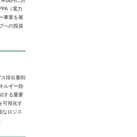
PA（電力
ー事業を展
プへの投資
ガス排出量削
ネルギー効
結する重要
を可視化す
能なロジス
。