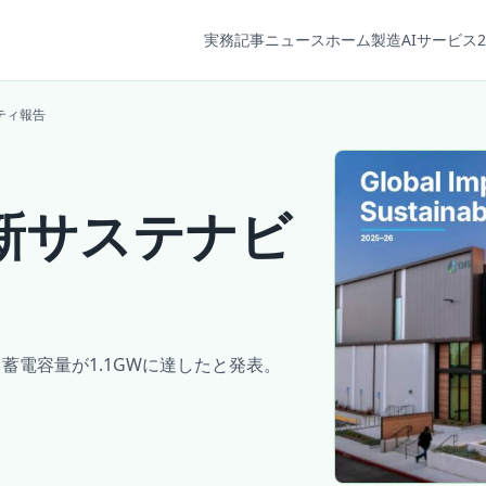
実務記事
ニュース
ホーム
製造AIサービス2
ティ報告
新サステナビ
電容量が1.1GWに達したと発表。