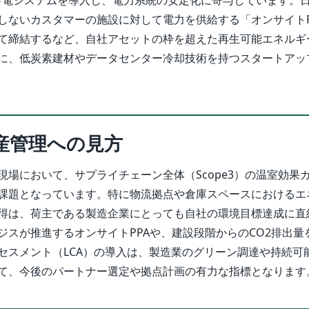
しないカスタマーの施設に対して電力を供給する「オンサイトP
て締結するなど、自社アセットの枠を超えた再生可能エネルギ
に、低炭素建材やデータセンター冷却技術を持つスタートアッ
産管理への見方
現場において、サプライチェーン全体（Scope3）の温室効果
課題となっています。特に物流拠点や倉庫スペースにおけるエ
得は、荷主である製造企業にとっても自社の環境目標達成に直
ジスが推進するオンサイトPPAや、建設段階からのCO2排出量
セスメント（LCA）の導入は、製造業のグリーン調達や持続可
て、今後のパートナー選定や拠点計画の有力な指標となります