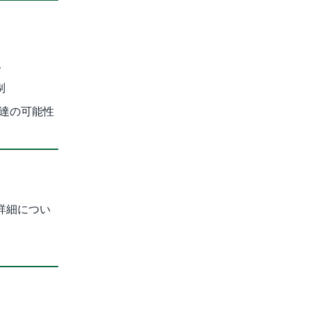
認
制
調達の可能性
詳細につい