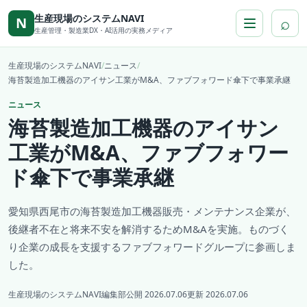
本文へ移動
生産現場のシステムNAVI
⌕
N
生産管理・製造業DX・AI活用の実務メディア
生産現場のシステムNAVI
/
ニュース
/
海苔製造加工機器のアイサン工業がM&A、ファブフォワード傘下で事業承継
ニュース
海苔製造加工機器のアイサン
工業がM&A、ファブフォワー
ド傘下で事業承継
愛知県西尾市の海苔製造加工機器販売・メンテナンス企業が、
後継者不在と将来不安を解消するためM&Aを実施。ものづく
り企業の成長を支援するファブフォワードグループに参画しま
した。
生産現場のシステムNAVI編集部
公開 2026.07.06
更新 2026.07.06