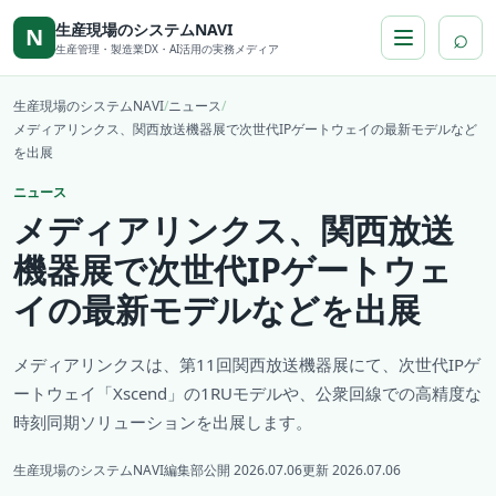
本文へ移動
生産現場のシステムNAVI
⌕
N
生産管理・製造業DX・AI活用の実務メディア
生産現場のシステムNAVI
/
ニュース
/
メディアリンクス、関西放送機器展で次世代IPゲートウェイの最新モデルなど
を出展
ニュース
メディアリンクス、関西放送
機器展で次世代IPゲートウェ
イの最新モデルなどを出展
メディアリンクスは、第11回関西放送機器展にて、次世代IPゲ
ートウェイ「Xscend」の1RUモデルや、公衆回線での高精度な
時刻同期ソリューションを出展します。
生産現場のシステムNAVI編集部
公開 2026.07.06
更新 2026.07.06