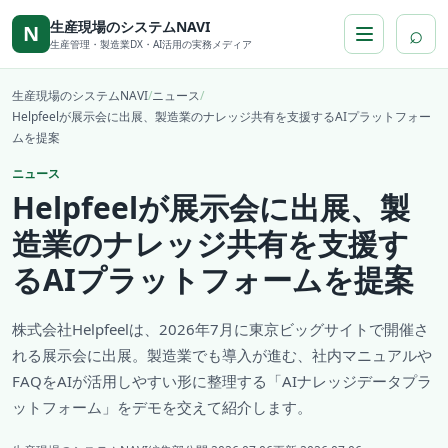
本文へ移動
生産現場のシステムNAVI
⌕
N
生産管理・製造業DX・AI活用の実務メディア
生産現場のシステムNAVI
/
ニュース
/
Helpfeelが展示会に出展、製造業のナレッジ共有を支援するAIプラットフォー
ムを提案
ニュース
Helpfeelが展示会に出展、製
造業のナレッジ共有を支援す
るAIプラットフォームを提案
株式会社Helpfeelは、2026年7月に東京ビッグサイトで開催さ
れる展示会に出展。製造業でも導入が進む、社内マニュアルや
FAQをAIが活用しやすい形に整理する「AIナレッジデータプラ
ットフォーム」をデモを交えて紹介します。