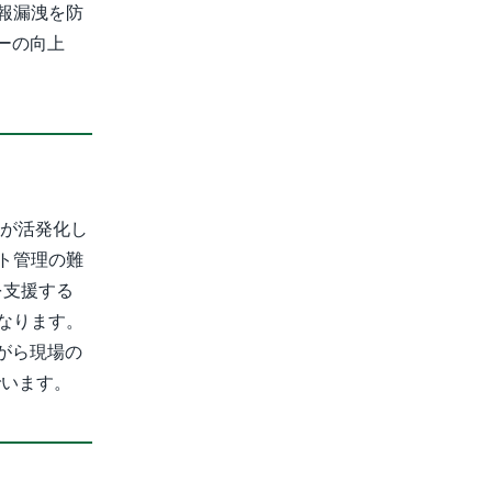
報漏洩を防
ーの向上
入が活発化し
ト管理の難
を支援する
なります。
がら現場の
でいます。