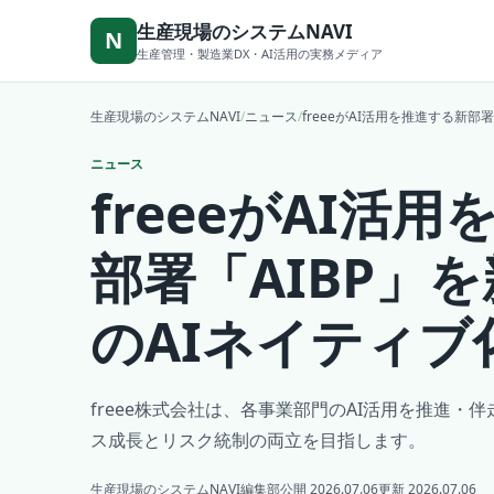
本文へ移動
生産現場のシステムNAVI
N
生産管理・製造業DX・AI活用の実務メディア
生産現場のシステムNAVI
/
ニュース
/
freeeがAI活用を推進する新部
ニュース
freeeがAI活
部署「AIBP」
のAIネイティブ
freee株式会社は、各事業部門のAI活用を推進・
ス成長とリスク統制の両立を目指します。
生産現場のシステムNAVI編集部
公開 2026.07.06
更新 2026.07.06