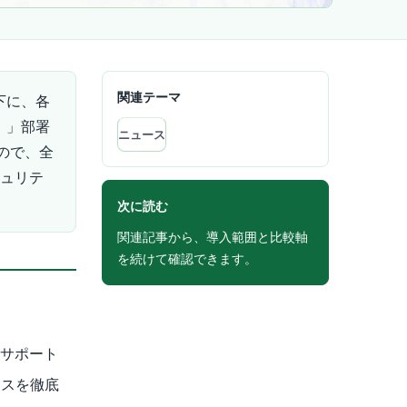
関連テーマ
）直下に、各
r）」部署
ニュース
ので、全
キュリテ
次に読む
関連記事から、導入範囲と比較軸
を続けて確認できます。
をサポート
ンスを徹底