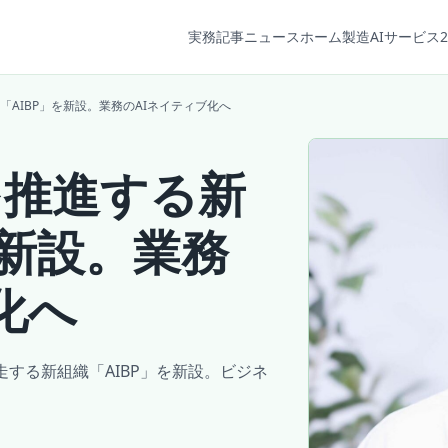
実務記事
ニュース
ホーム
製造AIサービス2
署「AIBP」を新設。業務のAIネイティブ化へ
用を推進する新
を新設。業務
化へ
伴走する新組織「AIBP」を新設。ビジネ