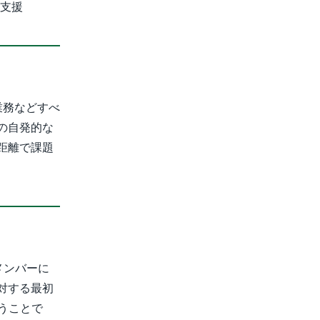
を支援
業務などすべ
の自発的な
距離で課題
メンバーに
対する最初
うことで