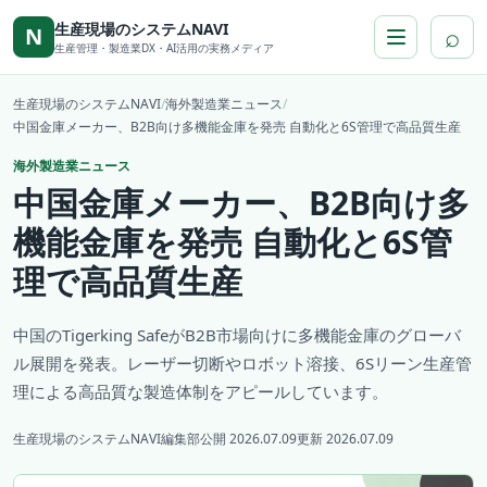
本文へ移動
生産現場のシステムNAVI
⌕
N
生産管理・製造業DX・AI活用の実務メディア
生産現場のシステムNAVI
/
海外製造業ニュース
/
中国金庫メーカー、B2B向け多機能金庫を発売 自動化と6S管理で高品質生産
海外製造業ニュース
中国金庫メーカー、B2B向け多
機能金庫を発売 自動化と6S管
理で高品質生産
中国のTigerking SafeがB2B市場向けに多機能金庫のグローバ
ル展開を発表。レーザー切断やロボット溶接、6Sリーン生産管
理による高品質な製造体制をアピールしています。
生産現場のシステムNAVI編集部
公開 2026.07.09
更新 2026.07.09