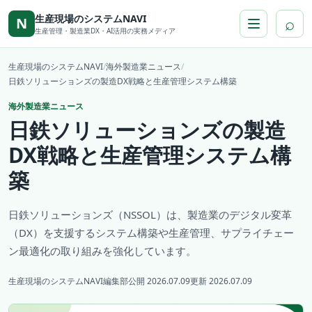
本文へ移動
生産現場のシステムNAVI
⌕
N
生産管理・製造業DX・AI活用の実務メディア
生産現場のシステムNAVI
/
海外製造業ニュース
/
日鉄ソリューションズの製造DX戦略と生産管理システム構築
海外製造業ニュース
日鉄ソリューションズの製造
DX戦略と生産管理システム構
築
日鉄ソリューションズ（NSSOL）は、製造業のデジタル変革
（DX）を支援するシステム構築や生産管理、サプライチェー
ン最適化の取り組みを強化しています。
生産現場のシステムNAVI編集部
公開 2026.07.09
更新 2026.07.09