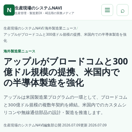
本文へ移動
生産現場のシステムNAVI
⌕
N
生産管理・製造業DX・AI活用の実務メディア
生産現場のシステムNAVI
/
海外製造業ニュース
/
アップルがブロードコムと300億ドル規模の提携、米国内での半導体製造を強
化
海外製造業ニュース
アップルがブロードコムと300
億ドル規模の提携、米国内で
の半導体製造を強化
アップルは米国製造業プログラムの一環として、ブロードコム
と300億ドル規模の複数年契約を締結。米国内でのカスタムシ
リコンや無線通信部品の設計・製造を推進します。
生産現場のシステムNAVI編集部
公開 2026.07.09
更新 2026.07.09