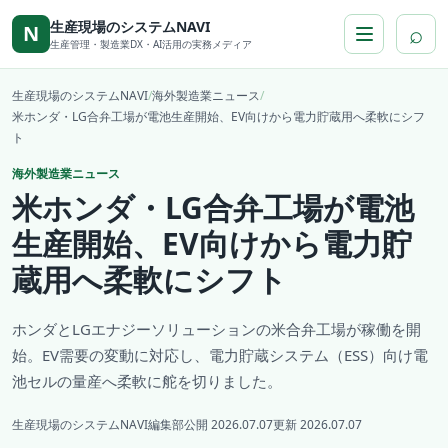
本文へ移動
生産現場のシステムNAVI
⌕
N
生産管理・製造業DX・AI活用の実務メディア
生産現場のシステムNAVI
/
海外製造業ニュース
/
米ホンダ・LG合弁工場が電池生産開始、EV向けから電力貯蔵用へ柔軟にシフ
ト
海外製造業ニュース
米ホンダ・LG合弁工場が電池
生産開始、EV向けから電力貯
蔵用へ柔軟にシフト
ホンダとLGエナジーソリューションの米合弁工場が稼働を開
始。EV需要の変動に対応し、電力貯蔵システム（ESS）向け電
池セルの量産へ柔軟に舵を切りました。
生産現場のシステムNAVI編集部
公開 2026.07.07
更新 2026.07.07