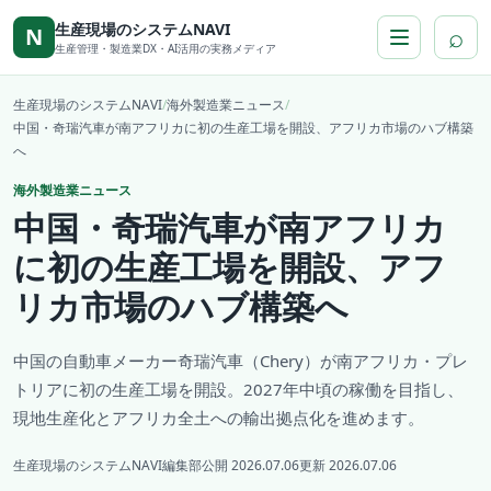
本文へ移動
生産現場のシステムNAVI
⌕
N
生産管理・製造業DX・AI活用の実務メディア
生産現場のシステムNAVI
/
海外製造業ニュース
/
中国・奇瑞汽車が南アフリカに初の生産工場を開設、アフリカ市場のハブ構築
へ
海外製造業ニュース
中国・奇瑞汽車が南アフリカ
に初の生産工場を開設、アフ
リカ市場のハブ構築へ
中国の自動車メーカー奇瑞汽車（Chery）が南アフリカ・プレ
トリアに初の生産工場を開設。2027年中頃の稼働を目指し、
現地生産化とアフリカ全土への輸出拠点化を進めます。
生産現場のシステムNAVI編集部
公開 2026.07.06
更新 2026.07.06