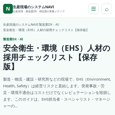
本文へ移動
生産現場のシステムNAVI
⌕
N
生産管理・製造業DX・AI活用の実務メディア
生産現場のシステムNAVI
/
製造業DX・AI
/
安全衛生・環境（EHS）人材の採用チェックリスト【保存版】
製造業DX・AI
安全衛生・環境（EHS）人材の
採用チェックリスト【保存
版】
製造・物流・建設・研究所などの現場で、EHS（Environment,
Health, Safety）は経営リスクと直結します。突発事故・労
災・環境不適合はコストだけでなくレピュテーションを毀損し
ます。このガイドは、EHS担当者・スペシャリスト・マネージ
ャーの...