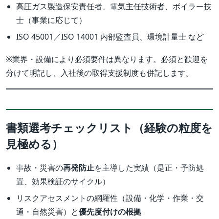
高圧ガス製造保安責任者、電気主任技術者、ボイラー技
士（事業に応じて）
ISO 45001／ISO 14001 内部監査員、環境計量士 など
※業界・設備により必須要件は異なります。必須と歓迎を
分けて明記し、入社後の取得支援制度も併記します。
書類選考チェックリスト（経験の粒度を
見極める）
事故・災害の
再発防止
を主導した実績（是正・予防処
置、効果検証のサイクル）
リスクアセスメントの網羅性（設備・化学・作業・交
通・自然災害）と
優先度付けの根拠