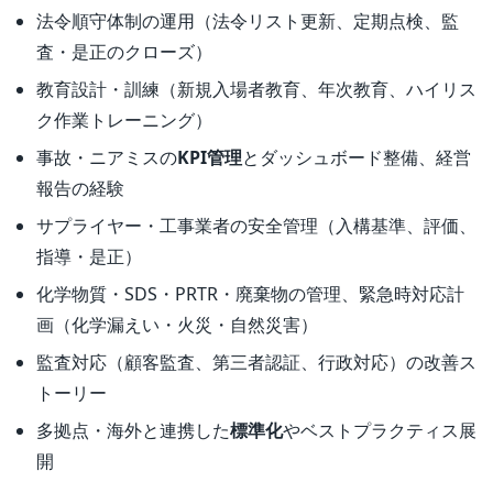
法令順守体制の運用（法令リスト更新、定期点検、監
査・是正のクローズ）
教育設計・訓練（新規入場者教育、年次教育、ハイリス
ク作業トレーニング）
事故・ニアミスの
KPI管理
とダッシュボード整備、経営
報告の経験
サプライヤー・工事業者の安全管理（入構基準、評価、
指導・是正）
化学物質・SDS・PRTR・廃棄物の管理、緊急時対応計
画（化学漏えい・火災・自然災害）
監査対応（顧客監査、第三者認証、行政対応）の改善ス
トーリー
多拠点・海外と連携した
標準化
やベストプラクティス展
開