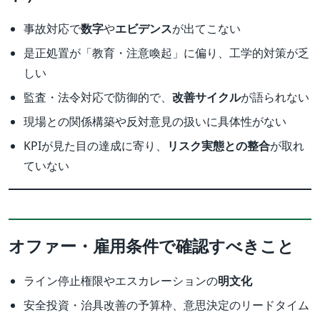
事故対応で
数字
や
エビデンス
が出てこない
是正処置が「教育・注意喚起」に偏り、工学的対策が乏
しい
監査・法令対応で防御的で、
改善サイクル
が語られない
現場との関係構築や反対意見の扱いに具体性がない
KPIが見た目の達成に寄り、
リスク実態との整合
が取れ
ていない
オファー・雇用条件で確認すべきこと
ライン停止権限やエスカレーションの
明文化
安全投資・治具改善の予算枠、意思決定のリードタイム