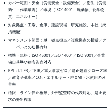
カバー範囲：安全（労働安全・設備安全）／衛生（労働
衛生・作業環境）／環境（ISO14001、廃棄物、化学物
質、エネルギー）
対象拠点：工場、倉庫、建設現場、研究施設、本社（統
括機能）
マネジメント範囲：単一拠点担当／複数拠点の横断／グ
ローバルとの連携有無
標準・規格：ISO 45001／ISO 14001／ISO 9001／企業
独自基準や顧客監査対応
KPI：LTIFR／TRIR／重大事故ゼロ／是正処置クローズ率
／教育受講率／CO₂・エネルギー・廃棄物・水使用の改
善率
権限：ライン停止権限、外部監査時の代表対応、是正要
求の発出権限