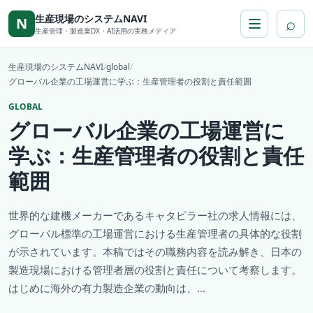
本文へ移動
生産現場のシステムNAVI
⌕
N
生産管理・製造業DX・AI活用の実務メディア
生産現場のシステムNAVI
/
global
/
グローバル企業の工場運営に学ぶ：生産管理者の役割と責任範囲
GLOBAL
グローバル企業の工場運営に
学ぶ：生産管理者の役割と責任
範囲
世界的な建機メーカーであるキャタピラー社の求人情報には、
グローバル標準の工場運営における生産管理者の具体的な役割
が示されています。本稿ではその職務内容を読み解き、日本の
製造現場における管理者層の役割と責任について考察します。
はじめに海外の有力製造企業の動向は、...