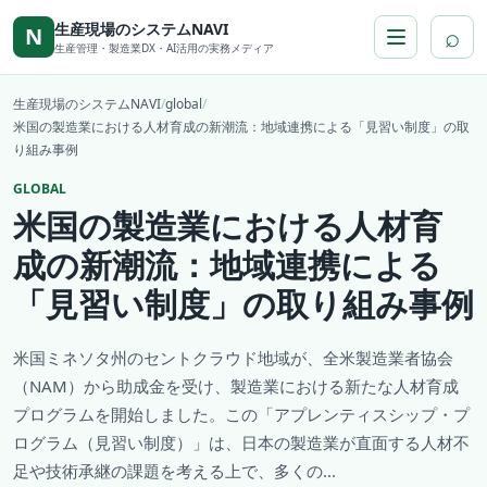
本文へ移動
生産現場のシステムNAVI
⌕
N
生産管理・製造業DX・AI活用の実務メディア
生産現場のシステムNAVI
/
global
/
米国の製造業における人材育成の新潮流：地域連携による「見習い制度」の取
り組み事例
GLOBAL
米国の製造業における人材育
成の新潮流：地域連携による
「見習い制度」の取り組み事例
米国ミネソタ州のセントクラウド地域が、全米製造業者協会
（NAM）から助成金を受け、製造業における新たな人材育成
プログラムを開始しました。この「アプレンティスシップ・プ
ログラム（見習い制度）」は、日本の製造業が直面する人材不
足や技術承継の課題を考える上で、多くの...