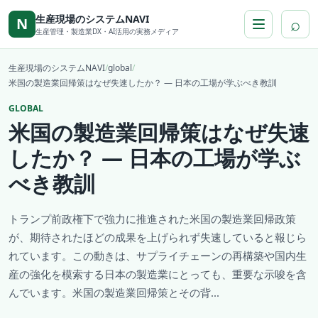
本文へ移動
生産現場のシステムNAVI
⌕
N
生産管理・製造業DX・AI活用の実務メディア
生産現場のシステムNAVI
/
global
/
米国の製造業回帰策はなぜ失速したか？ ― 日本の工場が学ぶべき教訓
GLOBAL
米国の製造業回帰策はなぜ失速
したか？ ― 日本の工場が学ぶ
べき教訓
トランプ前政権下で強力に推進された米国の製造業回帰政策
が、期待されたほどの成果を上げられず失速していると報じら
れています。この動きは、サプライチェーンの再構築や国内生
産の強化を模索する日本の製造業にとっても、重要な示唆を含
んでいます。米国の製造業回帰策とその背...