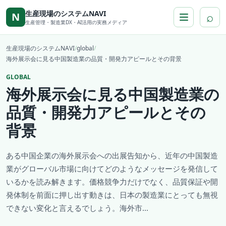
本文へ移動
生産現場のシステムNAVI
⌕
N
生産管理・製造業DX・AI活用の実務メディア
生産現場のシステムNAVI
/
global
/
海外展示会に見る中国製造業の品質・開発力アピールとその背景
GLOBAL
海外展示会に見る中国製造業の
品質・開発力アピールとその
背景
ある中国企業の海外展示会への出展告知から、近年の中国製造
業がグローバル市場に向けてどのようなメッセージを発信して
いるかを読み解きます。価格競争力だけでなく、品質保証や開
発体制を前面に押し出す動きは、日本の製造業にとっても無視
できない変化と言えるでしょう。海外市...