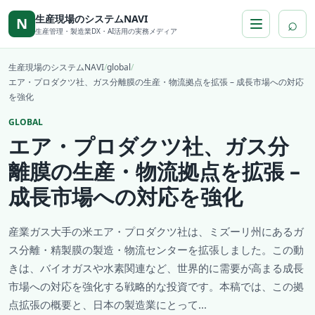
本文へ移動
生産現場のシステムNAVI
⌕
N
生産管理・製造業DX・AI活用の実務メディア
生産現場のシステムNAVI
/
global
/
エア・プロダクツ社、ガス分離膜の生産・物流拠点を拡張 – 成長市場への対応
を強化
GLOBAL
エア・プロダクツ社、ガス分
離膜の生産・物流拠点を拡張 –
成長市場への対応を強化
産業ガス大手の米エア・プロダクツ社は、ミズーリ州にあるガ
ス分離・精製膜の製造・物流センターを拡張しました。この動
きは、バイオガスや水素関連など、世界的に需要が高まる成長
市場への対応を強化する戦略的な投資です。本稿では、この拠
点拡張の概要と、日本の製造業にとって...