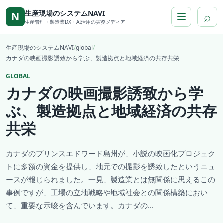
本文へ移動
生産現場のシステムNAVI
⌕
N
生産管理・製造業DX・AI活用の実務メディア
生産現場のシステムNAVI
/
global
/
カナダの映画撮影誘致から学ぶ、製造拠点と地域経済の共存共栄
GLOBAL
カナダの映画撮影誘致から学
ぶ、製造拠点と地域経済の共存
共栄
カナダのプリンスエドワード島州が、小説の映画化プロジェク
トに多額の資金を提供し、地元での撮影を誘致したというニュ
ースが報じられました。一見、製造業とは無関係に思えるこの
事例ですが、工場の立地戦略や地域社会との関係構築におい
て、重要な示唆を含んでいます。カナダの...