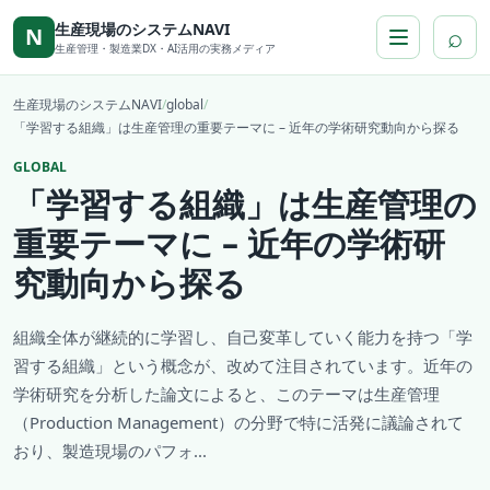
本文へ移動
生産現場のシステムNAVI
⌕
N
生産管理・製造業DX・AI活用の実務メディア
生産現場のシステムNAVI
/
global
/
「学習する組織」は生産管理の重要テーマに – 近年の学術研究動向から探る
GLOBAL
「学習する組織」は生産管理の
重要テーマに – 近年の学術研
究動向から探る
組織全体が継続的に学習し、自己変革していく能力を持つ「学
習する組織」という概念が、改めて注目されています。近年の
学術研究を分析した論文によると、このテーマは生産管理
（Production Management）の分野で特に活発に議論されて
おり、製造現場のパフォ...