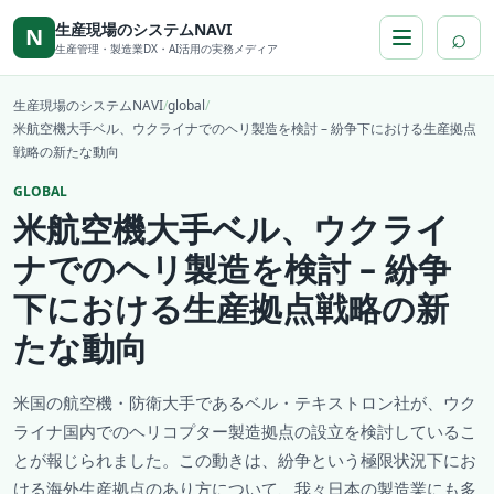
本文へ移動
生産現場のシステムNAVI
⌕
N
生産管理・製造業DX・AI活用の実務メディア
生産現場のシステムNAVI
/
global
/
米航空機大手ベル、ウクライナでのヘリ製造を検討 – 紛争下における生産拠点
戦略の新たな動向
GLOBAL
米航空機大手ベル、ウクライ
ナでのヘリ製造を検討 – 紛争
下における生産拠点戦略の新
たな動向
米国の航空機・防衛大手であるベル・テキストロン社が、ウク
ライナ国内でのヘリコプター製造拠点の設立を検討しているこ
とが報じられました。この動きは、紛争という極限状況下にお
ける海外生産拠点のあり方について、我々日本の製造業にも多