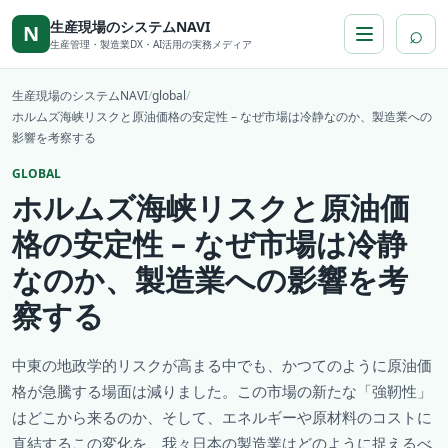
本文へ移動
生産現場のシステムNAVI
⌕
N
生産管理・製造業DX・AI活用の実務メディア
生産現場のシステムNAVI
/
global
/
ホルムズ海峡リスクと原油価格の安定性 – なぜ市場は冷静なのか、製造業への
影響を考察する
GLOBAL
ホルムズ海峡リスクと原油価
格の安定性 – なぜ市場は冷静
なのか、製造業への影響を考
察する
中東の地政学的リスクが高まる中でも、かつてのように原油価
格が急騰する場面は減りました。この市場の新たな「強靭性」
はどこから来るのか、そして、エネルギーや原材料のコストに
直結するこの変化を、我々日本の製造業はどのように捉えるべ