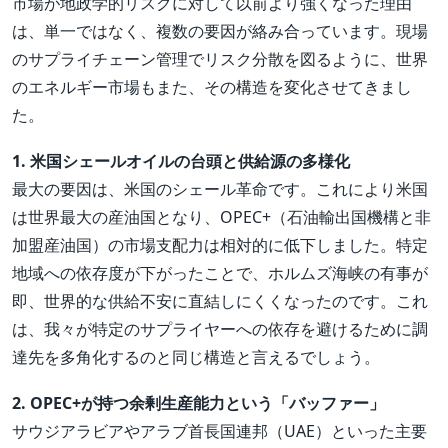
市場が地政学的リスクに対して以前より強くなった理由
は、単一ではなく、複数の要因が絡み合っています。現場
のサプライチェーン管理でリスク分散を図るように、世界
のエネルギー市場もまた、その構造を変化させてきまし
た。
1. 米国シェールオイルの台頭と供給源の多様化
最大の要因は、米国のシェール革命です。これにより米国
は世界最大の産油国となり、OPEC+（石油輸出国機構と非
加盟産油国）の市場支配力は相対的に低下しました。特定
地域への依存度が下がったことで、ホルムズ海峡の有事が
即、世界的な供給不安に直結しにくくなったのです。これ
は、我々が特定のサプライヤーへの依存を避けるために調
達先を多角化するのと同じ構造と言えるでしょう。
2. OPEC+が持つ余剰生産能力という「バッファー」
サウジアラビアやアラブ首長国連邦（UAE）といった主要