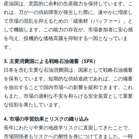
産油国は、意図的に余剰の生産能力を保持しています。こ
れは、万が一の供給障害が発生した際に、速やかに増産し
て市場の混乱を抑えるための「緩衝材（バッファー）」と
して機能します。この能力の存在が、市場参加者に安心感
を与え、投機的な価格高騰を抑制する一因となっていま
す。
3. 主要消費国による戦略石油備蓄（SPR）
日本を含む主要な石油消費国は、国家として戦略石油備蓄
を保有しています。短期的な供給途絶であれば、この備蓄
を放出することで国内市場への影響を緩和できます。これ
もまた、市場の過剰な不安を和らげる安全装置として重要
な役割を果たしています。
4. 市場の学習効果とリスクの織り込み
長年にわたり中東の地政学リスクに直面してきたことで、
市場関係者もリスクへの耐性を身につけてきました。一時