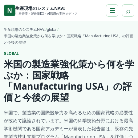
本文へ移動
生産現場のシステムNAVI
⌕
N
生産管理・製造業DX・AI活用の実務メディア
生産現場のシステムNAVI
/
global
/
米国の製造業強化策から何を学ぶか：国家戦略「Manufacturing USA」の評価
と今後の展望
GLOBAL
米国の製造業強化策から何を学
ぶか：国家戦略
「Manufacturing USA」の評
価と今後の展望
米国で、製造業の国際競争力を高めるための国家戦略の必要性
が改めて議論されています。米国の科学技術分野における最高
学術機関である国家アカデミーが発表した報告書は、既存の先
進製造技術支援プログラム「Manufacturing USA」を評価しつ