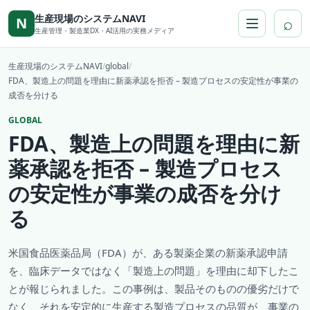
本文へ移動
生産現場のシステムNAVI
⌕
N
生産管理・製造業DX・AI活用の実務メディア
生産現場のシステムNAVI
/
global
/
FDA、製造上の問題を理由に新薬承認を拒否 – 製造プロセスの安定性が事業の
成否を分ける
GLOBAL
FDA、製造上の問題を理由に新
薬承認を拒否 – 製造プロセス
の安定性が事業の成否を分け
る
米国食品医薬品局（FDA）が、ある製薬企業の新薬承認申請
を、臨床データではなく「製造上の問題」を理由に却下したこ
とが報じられました。この事例は、製品そのものの優劣だけで
なく、それを安定的に生産する製造プロセスの品質が、事業の