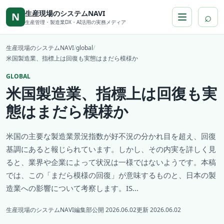
本文へ移動
生産現場のシステムNAVI
⌕
N
生産管理・製造業DX・AI活用の実務メディア
生産現場のシステムNAVI
/
global
/
米国製造業、指標上は回復も実態はまだら模様か
GLOBAL
米国製造業、指標上は回復も実
態はまだら模様か
米国の主要な製造業景況指数が好不況の分かれ目を超え、回復
基調にあると報じられています。しかし、その内実を詳しく見
ると、業界や企業によって状況は一様ではないようです。本稿
では、この「まだら模様の回復」が意味するものと、日本の製
造業への影響について考察します。IS...
生産現場のシステムNAVI編集部
公開 2026.06.02
更新 2026.06.02