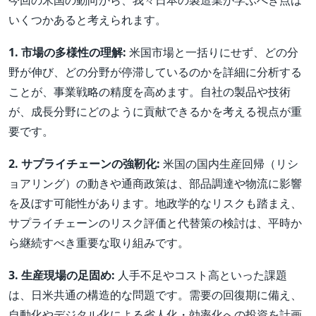
今回の米国の動向から、我々日本の製造業が学ぶべき点は
いくつかあると考えられます。
1. 市場の多様性の理解:
米国市場と一括りにせず、どの分
野が伸び、どの分野が停滞しているのかを詳細に分析する
ことが、事業戦略の精度を高めます。自社の製品や技術
が、成長分野にどのように貢献できるかを考える視点が重
要です。
2. サプライチェーンの強靭化:
米国の国内生産回帰（リシ
ョアリング）の動きや通商政策は、部品調達や物流に影響
を及ぼす可能性があります。地政学的なリスクも踏まえ、
サプライチェーンのリスク評価と代替策の検討は、平時か
ら継続すべき重要な取り組みです。
3. 生産現場の足固め:
人手不足やコスト高といった課題
は、日米共通の構造的な問題です。需要の回復期に備え、
自動化やデジタル化による省人化・効率化への投資を計画