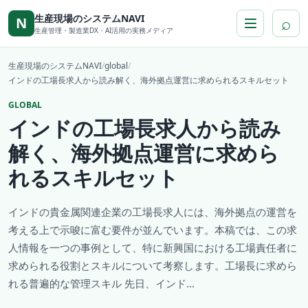
本文へ移動
生産現場のシステムNAVI
⌕
N
生産管理・製造業DX・AI活用の実務メディア
生産現場のシステムNAVI
/
global
/
インドの工場長求人から読み解く、海外拠点運営に求められるスキルセット
GLOBAL
インドの工場長求人から読み
解く、海外拠点運営に求めら
れるスキルセット
インドの貴金属関連企業の工場長求人には、海外拠点の運営を
考える上で示唆に富む要件が並んでいます。本稿では、この求
人情報を一つの事例として、特に新興国における工場責任者に
求められる役割とスキルについて考察します。工場長に求めら
れる普遍的な管理スキル 先日、インド...