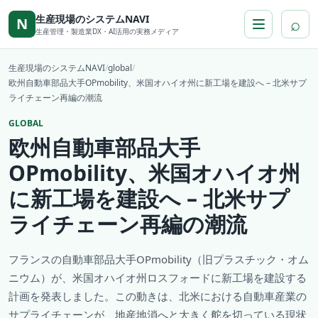
本文へ移動
生産現場のシステムNAVI
⌕
N
生産管理・製造業DX・AI活用の実務メディア
生産現場のシステムNAVI
/
global
/
欧州自動車部品大手OPmobility、米国オハイオ州に新工場を建設へ – 北米サプ
ライチェーン再編の潮流
GLOBAL
欧州自動車部品大手
OPmobility、米国オハイオ州
に新工場を建設へ – 北米サプ
ライチェーン再編の潮流
フランスの自動車部品大手OPmobility（旧プラスチック・オム
ニウム）が、米国オハイオ州ロスフォードに新工場を建設する
計画を発表しました。この動きは、北米における自動車産業の
サプライチェーンが、地産地消へと大きく舵を切っている現状