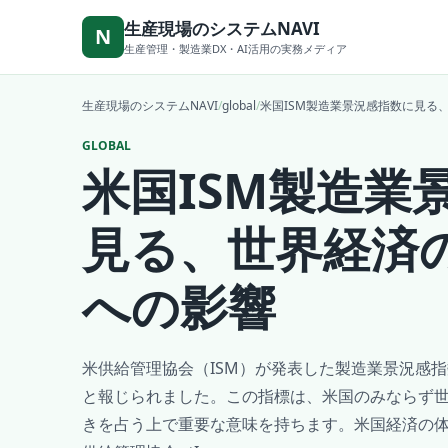
本文へ移動
生産現場のシステムNAVI
N
生産管理・製造業DX・AI活用の実務メディア
生産現場のシステムNAVI
/
global
/
米国ISM製造業景況感指数に見る
GLOBAL
米国ISM製造業
見る、世界経済
への影響
米供給管理協会（ISM）が発表した製造業景況感
と報じられました。この指標は、米国のみならず
きを占う上で重要な意味を持ちます。米国経済の体