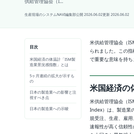
供給管理協会（I...
生産現場のシステムNAVI編集部
公開 2026.06.02
更新 2026.06.02
米供給管理協会（I
目次
られました。この指
で重要な意味を持ち
米国経済の体温計「ISM製
造業景況感指数」とは
5ヶ月連続の拡大が示すも
の
米国経済の
日本の製造業への影響と注
視すべき点
米供給管理協会（ISM）
日本の製造業への示唆
Index）は、製
規受注、生産、雇用
速報性が高く信頼性