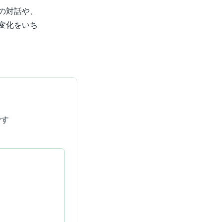
の対話や、
変化をいち
です