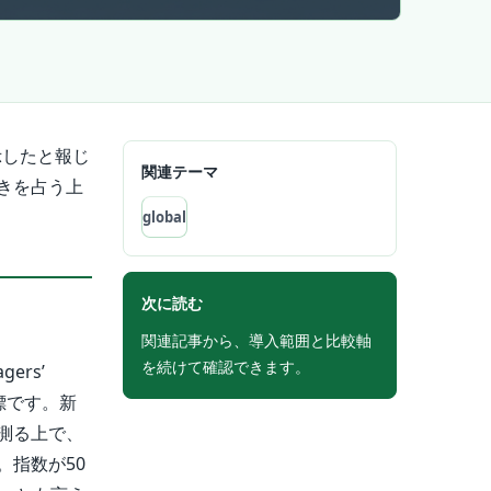
示したと報じ
関連テーマ
きを占う上
global
次に読む
関連記事から、導入範囲と比較軸
を続けて確認できます。
ers’
標です。新
測る上で、
指数が50