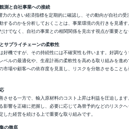
点観測と自社事業への接続
影響力の大きい経済指標を定期的に確認し、その動向が自社の受
動するのかを分析しておくことは、事業環境の先行きを見通す
だけでなく、自社の事業との相関関係を見出す視点が重要とな
えとサプライチェーンの柔軟性
は好機ですが、その持続性には不確実性も伴います。好調なう
レベルの最適化や、生産計画の柔軟性を高める取り組みを進め
の市場や顧客への依存度を見直し、リスクを分散させることも
対応
善させる一方で、輸入原材料のコスト上昇は利益を圧迫します
る影響を正確に把握し、必要に応じて為替予約などのリスクヘ
定した経営を続ける上で重要な取り組みです。
収集の徹底