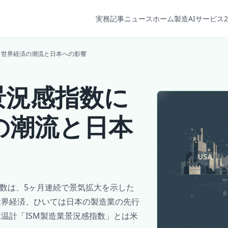
実務記事
ニュース
ホーム
製造AIサービス2
、世界経済の潮流と日本への影響
景況感指数に
の潮流と日本
指数は、5ヶ月連続で景気拡大を示した
世界経済、ひいては日本の製造業の先行
温計「ISM製造業景況感指数」とは米