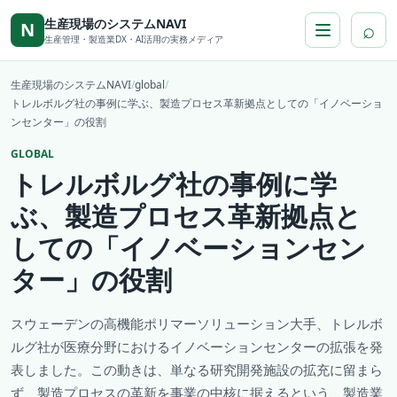
本文へ移動
生産現場のシステムNAVI
⌕
N
生産管理・製造業DX・AI活用の実務メディア
生産現場のシステムNAVI
/
global
/
トレルボルグ社の事例に学ぶ、製造プロセス革新拠点としての「イノベーショ
ンセンター」の役割
GLOBAL
トレルボルグ社の事例に学
ぶ、製造プロセス革新拠点と
しての「イノベーションセン
ター」の役割
スウェーデンの高機能ポリマーソリューション大手、トレルボ
ルグ社が医療分野におけるイノベーションセンターの拡張を発
表しました。この動きは、単なる研究開発施設の拡充に留まら
ず、製造プロセスの革新を事業の中核に据えるという、製造業