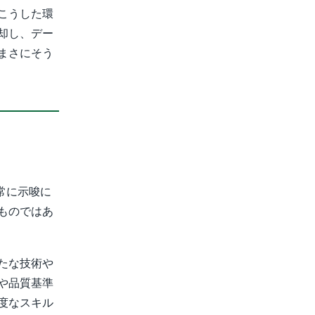
こうした環
却し、デー
まさにそう
非常に示唆に
ものではあ
たな技術や
や品質基準
度なスキル