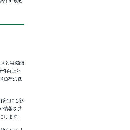
設計する絶
セスと組織能
産性向上と
境負荷の低
関係性にも影
や情報を共
にします。