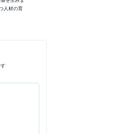
価値を生みま
つ人材の育
です