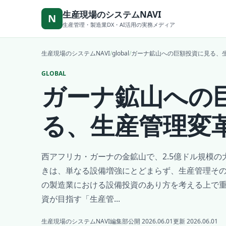
本文へ移動
生産現場のシステムNAVI
N
生産管理・製造業DX・AI活用の実務メディア
生産現場のシステムNAVI
/
global
/
ガーナ鉱山への巨額投資に見る、
GLOBAL
ガーナ鉱山への
る、生産管理変
西アフリカ・ガーナの金鉱山で、2.5億ドル規模
きは、単なる設備増強にとどまらず、生産管理そ
の製造業における設備投資のあり方を考える上で
資が目指す「生産管...
生産現場のシステムNAVI編集部
公開 2026.06.01
更新 2026.06.01