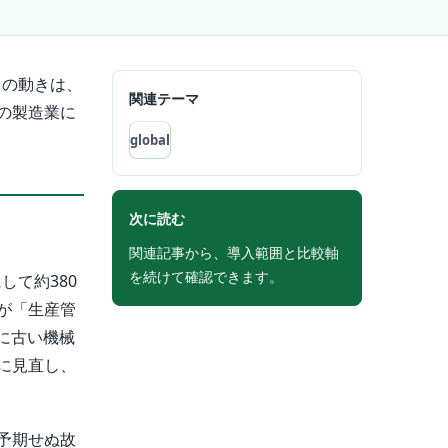
この動きは、
関連テーマ
の製造業に
global
次に読む
関連記事から、導入範囲と比較軸
を続けて確認できます。
して約380
が「生産管
単に古い機械
に見直し、
予期せぬ故