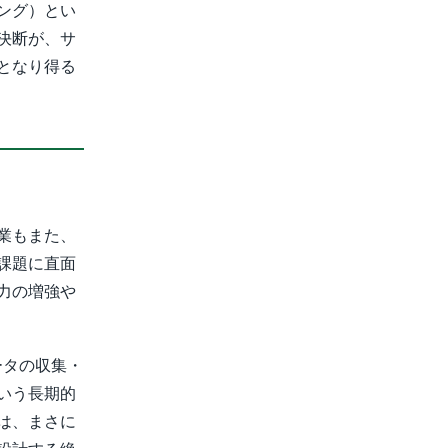
ング）とい
決断が、サ
となり得る
業もまた、
課題に直面
力の増強や
ータの収集・
いう長期的
は、まさに