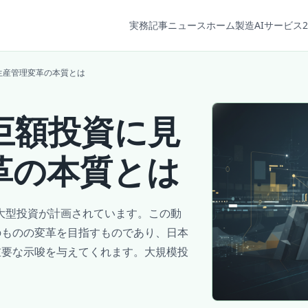
実務記事
ニュース
ホーム
製造AIサービス2
生産管理変革の本質とは
巨額投資に見
革の本質とは
の大型投資が計画されています。この動
のものの変革を目指すものであり、日本
重要な示唆を与えてくれます。大規模投